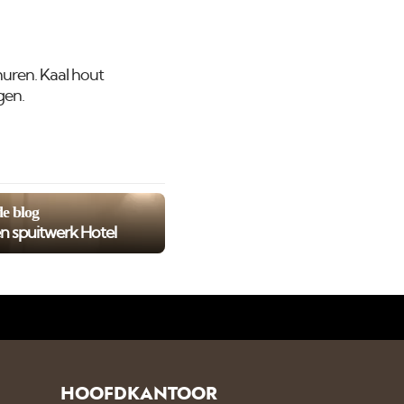
huren. Kaal hout
gen.
e blog
en spuitwerk Hotel
HOOFDKANTOOR