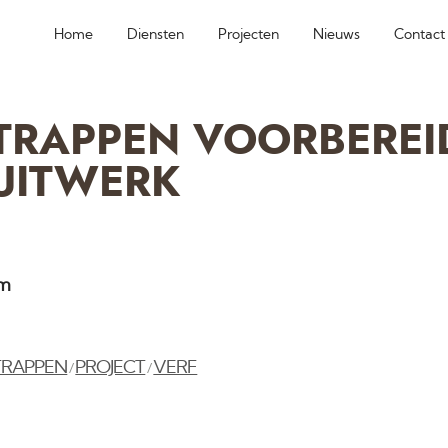
Home
Diensten
Projecten
Nieuws
Contact
TRAPPEN VOORBEREI
UITWERK
am
TRAPPEN
PROJECT
VERF
/
/