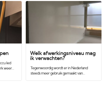
mpen
Welk afwerkingsniveau mag
ik verwachten?
ccu led
Tegenwoordig wordt er in Nederland
rk weer
steeds meer gebruik gemaakt van
 gebruiken
zogenaamde droogbouw. Dit houdt in dat
eren met
er niet meer gemetseld en traditioneel
dat alles
gestukadoord wordt, maar dat er
t spuiten
gipsplaten worden gemonteerd op houten
mp zodat
of aluminimum regels en daarna worden
ht lampen
de gaten en gleuven dicht gesmeerd. Op
met kleur
het eerste gezicht ziet dit er best wel strak
 zuinig voor