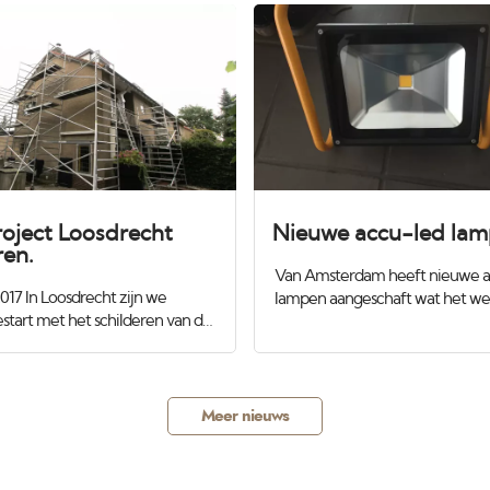
roject Loosdrecht
Nieuwe accu-led la
ren.
Van Amsterdam heeft nieuwe a
017 In Loosdrecht zijn we
lampen aangeschaft wat het we
start met het schilderen van de
een stuk makkelijker maakt. Wij
 van deze woning. Er zal wat
deze om de wanden te control
rden verwijderd en
strijklicht zodat we zeker weten 
d met epoxy volgens het
superstrak wordt. Ook tijdens he
 systeem. Eerst alles steigeren
loopt er iemand mee met de la
Meer nieuws
r goed bij kunnen. Voor meer
we niets missen. Het zijn daglic
tact kijk eens op onze website :
zodat we ook geen verassingen 
msterdam.com
hebben. Slechts 50 watt dus erg