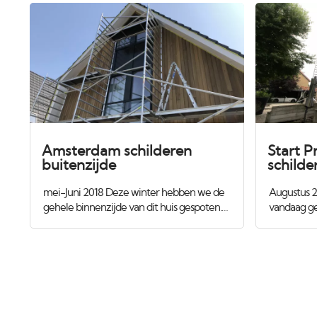
Amsterdam schilderen
Start P
buitenzijde
schilde
mei-Juni 2018 Deze winter hebben we de
Augustus 2
gehele binnenzijde van dit huis gespoten.
vandaag ge
Zowel de wanden en plafonds als het
buitenzijde
houtwerk met de trappen erbij. Nu was het
houtrot wo
tijd voor de buitenzijde. Het gevel-hout is
gerepareer
onderhoudsvrij maar de lijsten moesten
Repair Care
nog wel rondom geschilrd worden.
zodat we e
info of con
www.vana