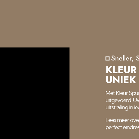
Sneller, 
KLEUR
UNIEK
Met Kleur Spu
uitgevoerd. Uw
uitstraling in
Lees meer ove
perfect eindres