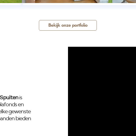
Bekijk onze portfolio
 Spuiten
is
plafonds en
 elke gewenste
spanden bieden