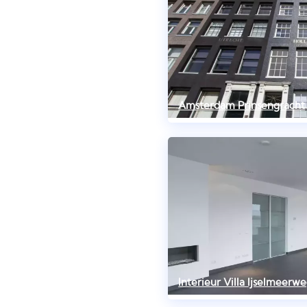
Amsterdam Prinsengracht
Interieur Villa Ijselmeerw