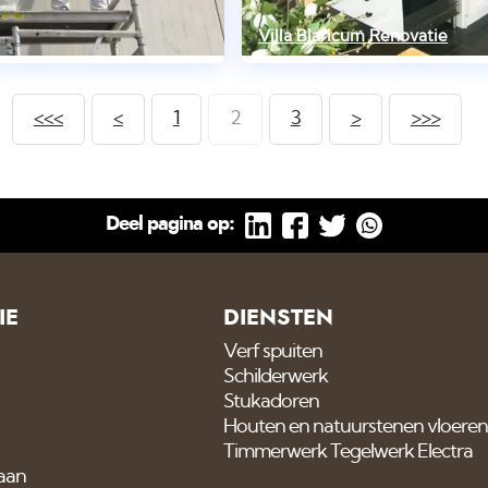
Villa Blaricum Renovatie
<<<
<
1
2
3
>
>>>
Deel pagina op:
IE
DIENSTEN
Verf spuiten
Schilderwerk
Stukadoren
Houten en natuurstenen vloeren
Timmerwerk Tegelwerk Electra
 aan