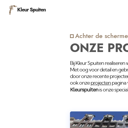
Kleur Spuiten
Achter de scherme
ONZE PR
Bij Kleur Spuiten realiseren
Met oog voor detail en gebr
door onze recente projecte
ook onze
projecten
pagina 
Kleurspuiten
is onze specia