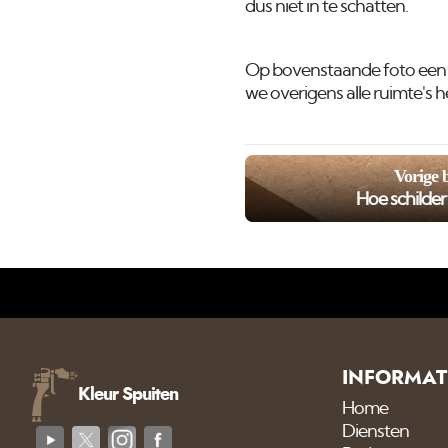
dus niet in te schatten.
Op bovenstaande foto een 
we overigens alle ruimte's
Vorige 
Hoe schilde
INFORMAT
Kleur Spuiten
Home
Diensten