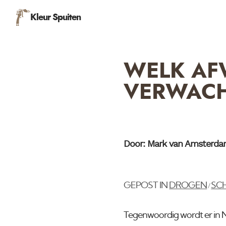
Kleur Spuiten
WELK AF
VERWAC
Door: Mark van Amsterd
GEPOST IN
DROGEN
SC
/
Tegenwoordig wordt er in