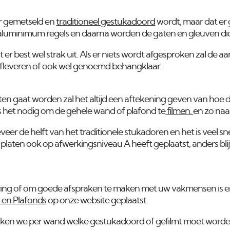
er gemetseld en
traditioneel gestukadoord
wordt, maar dat er
luminimum regels en daarna worden de gaten en gleuven di
it er best wel strak uit. Als er niets wordt afgesproken zal de 
leveren of ook wel genoemd behangklaar.
oten gaat worden zal het altijd een aftekening geven van ho
n is het nodig om de gehele wand of plafond te
filmen.
en zo naa
veer de helft van het traditionele stukadoren en het is veel s
platen ook op afwerkingsniveau A heeft geplaatst, anders blij
ering of om goede afspraken te maken met uw vakmensen is e
en Plafonds
op onze website geplaatst.
ken we per wand welke gestukadoord of gefilmt moet worden.