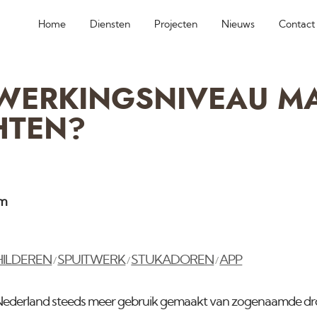
Home
Diensten
Projecten
Nieuws
Contact
WERKINGSNIVEAU MA
HTEN?
am
HILDEREN
SPUITWERK
STUKADOREN
APP
/
/
/
 Nederland steeds meer gebruik gemaakt van zogenaamde d