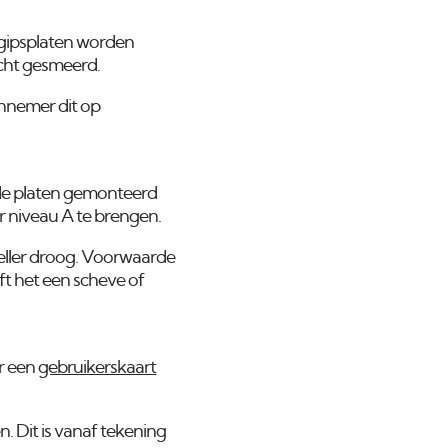
 gipsplaten worden
cht gesmeerd.
aannemer dit op
e de platen gemonteerd
r niveau A te brengen.
neller droog. Voorwaarde
ft het een scheve of
r een
gebruikerskaart
 Dit is vanaf tekening