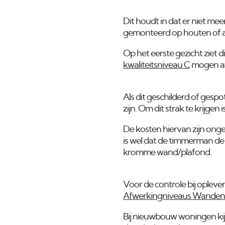
Dit houdt in dat er niet me
gemonteerd op houten of a
Op het eerste gezicht ziet d
kwaliteitsniveau C
mogen af
Als dit geschilderd of gesp
zijn. Om dit strak te krijge
De kosten hiervan zijn onge
is wel dat de timmerman de 
kromme wand/plafond.
Voor de controle bij oplev
Afwerkingniveaus Wanden 
Bij nieuwbouw woningen kij