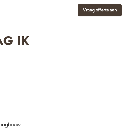
Vraag offerte aan
G IK
roogbouw.