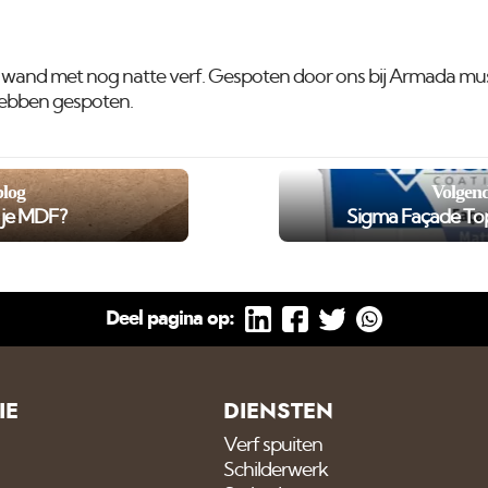
wand met nog natte verf. Gespoten door ons bij Armada mu
 hebben gespoten.
blog
Volgend
r je MDF?
Sigma Façade Top
Deel pagina op:
IE
DIENSTEN
Verf spuiten
Schilderwerk