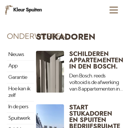
Kleur Spuiten
ONDERWERPEN
STUKADOREN
SCHILDEREN
Nieuws
APPARTEMENTEN
App
IN DEN BOSCH.
Den Bosch. reeds
Garantie
voltooid is de afwerking
Hoe kan ik
van 8 appartementen in
zelf
S' hertogenbosch. Binnen
en buiten al het
In de pers
START
schilderwerk en
STUKADOREN
spuitwerk. Deuren net
Spuitwerk
EN SPUITEN
gespoten. Droogt straks
BEDRIJFSRUIMTE