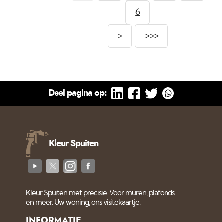
Amsterdam neemt het
6
stukaddoor en al het
schilder en spuitwerk
>
>>>
voor zijn rekening.
Vandaag gestart met de
eerste werkzaamheden.
Deel pagina op:
Kleur Spuiten
Kleur Spuiten met precisie. Voor muren, plafonds
en meer. Uw woning, ons visitekaartje.
INFORMATIE