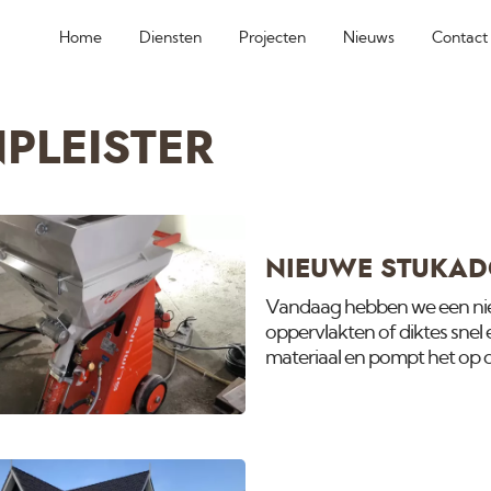
Home
Diensten
Projecten
Nieuws
Contact
PLEISTER
NIEUWE STUKAD
Vandaag hebben we een ni
oppervlakten of diktes snel
materiaal en pompt het op d
bij de nieuwe pier: Het Kom
gaan afwerken. Bekijk voor 
Hier een video van de vorig