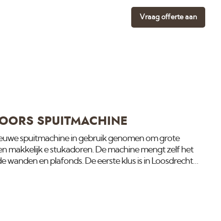
Vraag offerte aan
OORS SPUITMACHINE
euwe spuitmachine in gebruik genomen om grote
 en makkelijk e stukadoren. De machine mengt zelf het
e wanden en plafonds. De eerste klus is in Loosdrecht
pas waar wij verschillende bedrijfsruimtes en woningen
het meest actuele nieuws op onze instagram pagina.
e machine welke ongeveer hetzelfde werkt.