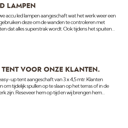
ED LAMPEN
e accu led lampen aangeschaft wat het werk weer een
j gebruiken deze om de wanden te controleren met
eten dat alles superstrak wordt. Ook tijdens het spuiten
lamp zodat we niets missen. Het zijn daglicht lampen
en met kleur hebben. Slechts 50 watt dus erg zuinig
e koud blijven. De lichtopbrengst is vergelijkbaar met
 bouwlamp.
 TENT VOOR ONZE KLANTEN.
sy-up tent aangeschaft van 3 x 4,5 mtr. Klanten
m tijdelijk spullen op te slaan op het terras of in de
werk zijn. Reseveer hem op tijd en wij brengen hem
nen met de werkzaamheden. Kijk hier hoe makkelijk
 enkele minuten.De Easy-Up tent is ook te huur voor
 voor meer informatie. Update: De eerste klant heeft
 droog neer te zetten hebben we