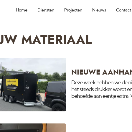
Home
Diensten
Projecten
Nieuws
Contact
UW MATERIAAL
NIEUWE AANHA
Deze week hebben we de ni
het steeds drukker wordt en
behoefde aan eentje extra. V
binnen heeft als de oude gro
compakter. Door de extra v
geparkeerd worden en hebbe
meter. Verder is de wagen vo