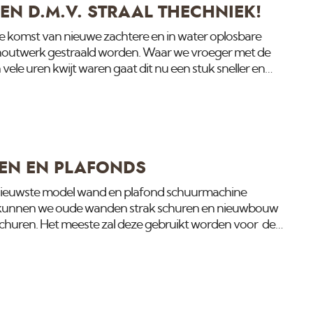
EN D.M.V. STRAAL THECHNIEK!
e komst van nieuwe zachtere en in water oplosbare
houtwerk gestraald worden. Waar we vroeger met de
 vele uren kwijt waren gaat dit nu een stuk sneller en
zowel droog, stofvrij met water of met afzuiging. Kijk
e mogelijkheden op ons Youtube kanaal stralen -
oject waar dit interesant voor kan zijn neem dan
nfo op onze diensten pagina Stralen - Luchtgommen.
EN EN PLAFONDS
nieuwste model wand en plafond schuurmachine
 kunnen we oude wanden strak schuren en nieuwbouw
churen. Het meeste zal deze gebruikt worden voor de
metall-stuc wanden. Iets wat uit America overgewaaid
 Klik hier om de video te zien.