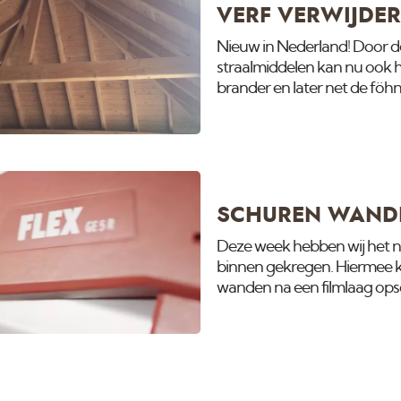
VERF VERWIJDER
Nieuw in Nederland! Door d
straalmiddelen kan nu ook 
brander en later net de föhn
mooier met stralen. Dit kan 
eens op naar de onbegrenst
Luchtgommen Heeft u een pr
contact met ons op. Meer i
SCHUREN WAND
Deze week hebben wij het 
binnen gekregen. Hiermee
wanden na een filmlaag ops
naden strak te schuren van 
is en steeds vaker voorkomt.