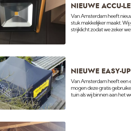
NIEUWE ACCU-L
Van Amsterdam heeft nieuw
stuk makkelijker maakt. Wi
strijklicht zodat we zeker w
loopt er iemand mee met de 
zodat we ook geen verassing
voor de klant, veilig omdat z
een traditionele 1000 watt
NIEUWE EASY-UP
Van Amsterdam heeft een ea
mogen deze gratis gebruiken o
tuin als wij binnen aan het 
enkele dagen voor we begin
deze is op te zetten binnen
andere doeleinden. Klik hier
hem al in gebruik! Om alles