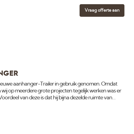
Vraag offerte aan
NGER
euwe aanhanger-Trailer in gebruik genomen. Omdat
 wij op meerdere grote projecten tegelijk werken was er
oordeel van deze is dat hij bijna dezelde ruimte van
tere welke wij al jaren gebruiken maar van buiten veel
oordeur kan er nu ook in een gewone parkeerplaats
n we nog maar 5 meter parkeerruimte nodig i.p.v.8
orzien van Wifi zodat wij bij klanten ook